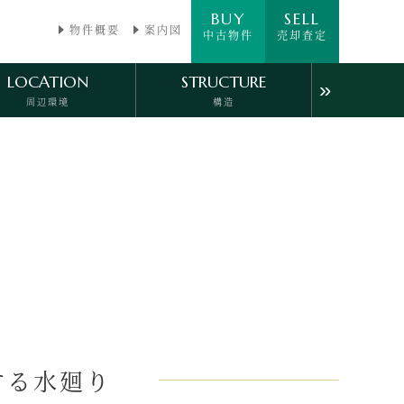
BUY
SELL
物件概要
案内図
中古物件
売却査定
LOCATION
STRUCTURE
»
周辺環境
構造
ACCESS
PHOTOGALLERY
アクセス
フォトギャラリー
する水廻り