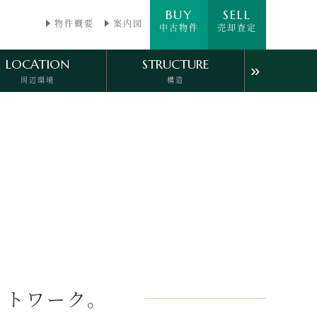
BUY
SELL
物件概要
案内図
中古物件
売却査定
LOCATION
STRUCTURE
»
周辺環境
構造
ACCESS
PHOTOGALLERY
アクセス
フォトギャラリー
ットワーク。